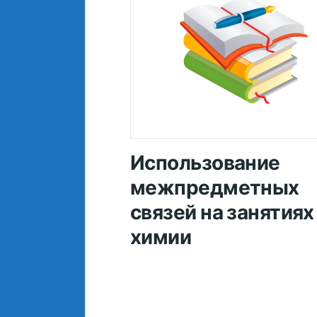
Использование
межпредметных
связей на занятиях
химии