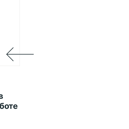
в
боте