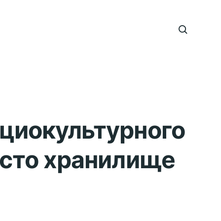
оциокультурного
осто хранилище