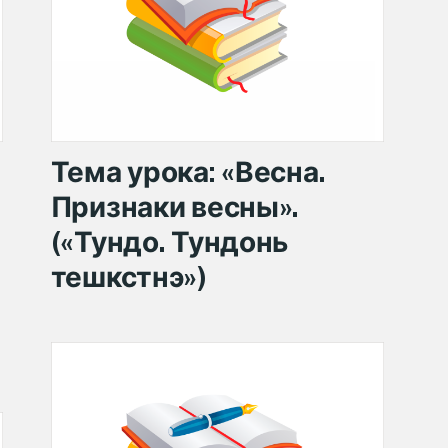
Тема урока: «Весна.
Признаки весны».
(«Тундо. Тундонь
тешкстнэ»)