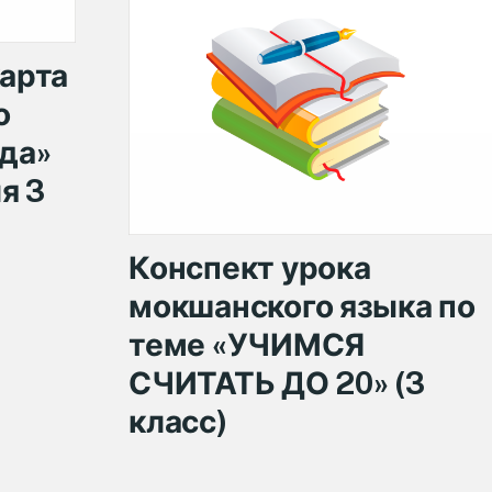
карта
о
да»
я 3
Конспект урока
мокшанского языка по
теме «УЧИМСЯ
СЧИТАТЬ ДО 20» (3
класс)