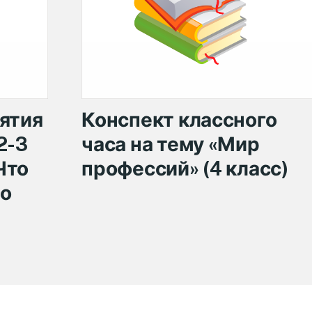
ятия
Конспект классного
2-3
часа на тему «Мир
Что
профессий» (4 класс)
то