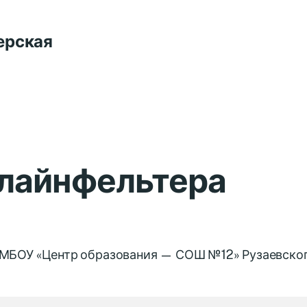
ерская
лайнфельтера
ии МБОУ «Центр образования — СОШ №12» Рузаевско