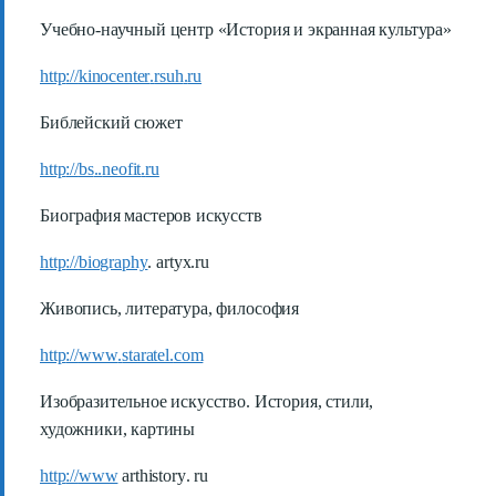
Учебно-научный центр «История и экранная культура»
http
://
kinocenter
.
rsuh
.
ru
Библейский сюжет
http
://
bs
..
neofit
.
ru
Биография мастеров искусств
http
://
biography
.
artyx
.
ru
Живопись, литература, философия
http
://
www
.
staratel
.
com
Изобразительное искусство. История, стили,
художники, картины
http
://
www
arthistory
.
ru