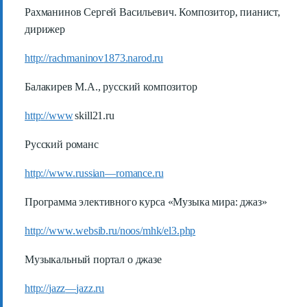
Рахманинов Сергей Васильевич. Композитор, пианист,
дирижер
http
://
rachmaninov
1873.
narod
.
ru
Балакирев М.А., русский композитор
http
://
www
skill
21.
ru
Русский романс
http
://
www
.
russian
—
romance
.
ru
Программа элективного курса «Музыка мира: джаз»
http
://
www
.
websib
.
ru
/
noos
/
mhk
/
el
3.
php
Музыкальный портал о джазе
http
://
jazz
—
jazz
.
ru