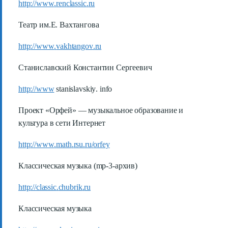
http
://
www
.
renclassic
.
ru
Театр им.Е. Вахтангова
http
://
www
.
vakhtangov
.
ru
Станиславский Константин Сергеевич
http
://
www
stanislavskiy
.
info
Проект «Орфей» — музыкальное образование и
культура в сети Интернет
http
://
www
.
math
.
rsu
.
ru
/
orfey
Классическая музыка (
mp
-3-архив)
http
://
classic
.
chubrik
.
ru
Классическая музыка