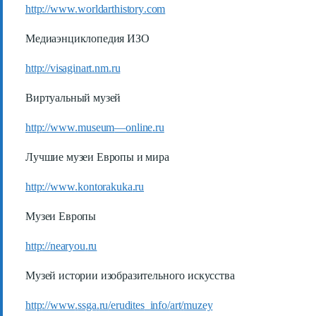
http
://
www
.
worldarthistory
.
com
Медиаэнциклопедия ИЗО
http
://
visaginart
.
nm
.
ru
Виртуальный музей
http
://
www
.
museum
—
online
.
ru
Лучшие музеи Европы и мира
http
://
www
.
kontorakuka
.
ru
Музеи Европы
http
://
nearyou
.
ru
Музей истории изобразительного искусства
http
://
www
.
ssga
.
ru
/
erudites
_
info
/
art
/
muzey