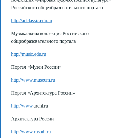
Российского общеобразовательного портала
http
://
artclassic
.
edu
.
ru
Музыкальная коллекция Российского
общеобразовательного портала
http
://
music
.
edu
.
ru
Портал «Музеи России»
http
://
www
.
museum
.
ru
Портал «Архитектура России»
http
://
www
archi
.
ru
Архитектура России
http
://
www
.
rusarh
.
ru