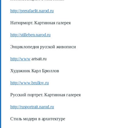
http
://
prerafaelit
.
narod
.
ru
Натюрморт. Картинная галерея
http
://
stilleben
.
narod
.
ru
Энциклопедия русской живописи
http
://
www
artsait
.
ru
Художник Карл Брюллов
http
://
www
.
brullov
.
ru
Русский портрет. Картинная галерея
http
://
rusportrait
.
narod
.
ru
Стиль модерн в архитектуре