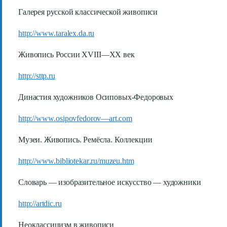
Галерея русской классической живописи
http
://
www
.
taralex
.
da
.
ru
Живопись России
XVIII
—
XX
век
http
://
sttp
.
ru
Династия художников Осиповых-Федоровых
http
://
www
.
osipovfedorov
—
art
.
com
Музеи. Живопись. Ремёсла. Коллекции
http
://
www
.
bibliotekar
.
ru
/
muzeu
.
htm
Словарь — изобразительное искусство — художники
http
://
artdic
.
ru
Неоклассицизм в живописи