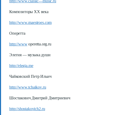
http
://
www
.
classic
—
music
.
ru
Композиторы ХХ века
http
://
www
.
maestroes
.
com
Оперетта
http://www
operetta.org.ru
Элегия — музыка души
http
://
elegia
.
me
Чайковский Петр Ильич
http
://
www
.
tchaikov
.
ru
Шостакович Дмитрий Дмитриевич
http
://
shostakovich
2.
ru