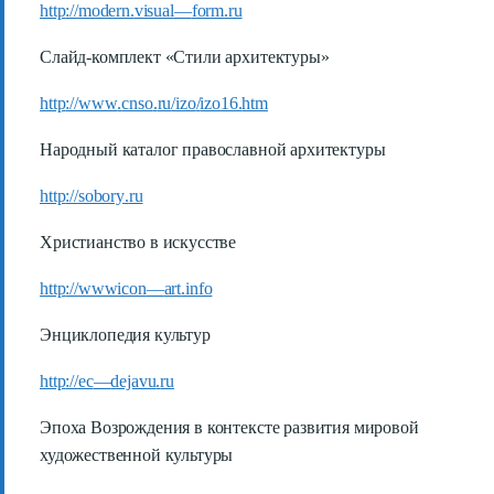
http
://
modern
.
visual
—
form
.
ru
Слайд-комплект «Стили архитектуры»
http
://
www
.
cnso
.
ru
/
izo
/
izo
16.
htm
Народный каталог православной архитектуры
http
://
sobory
.
ru
Христианство в искусстве
http
://
wwwicon
—
art
.
info
Энциклопедия культур
http
://
ec
—
dejavu
.
ru
Эпоха Возрождения в контексте развития мировой
художественной культуры