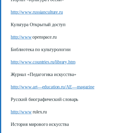
http
://
www
.
russianculture
.
ru
Культура Открытый доступ
http
://
www
openspace
.
ru
Библиотека по культурологии
http
://
www
.
countries
.
ru
/
library
.
htm
Журнал «Педагогика искусства»
http
://
www
.
art
—
education
.
ru
/
AE
—
magazine
Русский биографический словарь
http
://
www
rulex
.
ru
История мирового искусства