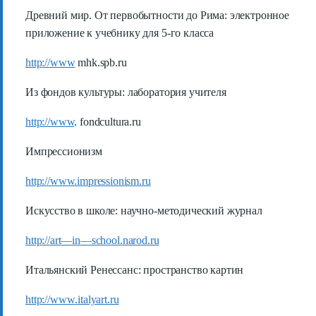
Древний мир. От первобытности до Рима: электронное
приложение к учебнику для 5-го класса
http
://
www
mhk
.
spb
.
ru
Из фондов культуры: лаборатория учителя
http://www
. fondcultura.ru
Импрессионизм
http://www.impressionism.ru
Искусство в школе: научно-методический журнал
http
://
art
—
in
—
school
.
narod
.
ru
Итальянский Ренессанс: пространство картин
http
://
www
.
italyart
.
ru