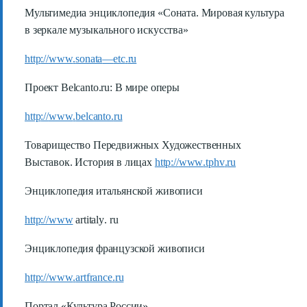
Мультимедиа энциклопедия «Соната. Мировая культура
в зеркале музыкального искусства»
http
://
www
.
sonata
—
etc
.
ru
Проект
Belcanto
.
ru
: В мире оперы
http
://
www
.
belcanto
.
ru
Товарищество Передвижных Художественных
Выставок. История в лицах
http
://
www
.
tphv
.
ru
Энциклопедия итальянской живописи
http
://
www
artitaly
.
ru
Энциклопедия французской живописи
http
://
www
.
artfrance
.
ru
Портал «Культура России»