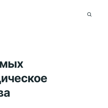
емых
дическое
ва