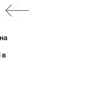
 на
 в