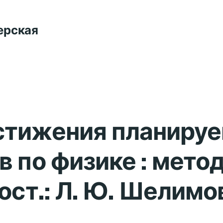
ерская
стижения планиру
в по физике : мето
сост.: Л. Ю. Шелимо